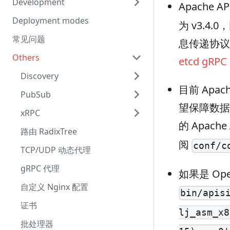
Development
Apache A
Deployment modes
为 v3.4.
常见问题
息传递协议，而
Others
etcd gRPC
Discovery
目前 Apa
PubSub
望保障数据
xRPC
的 Apache
路由 RadixTree
阅
conf/c
TCP/UDP 动态代理
gRPC 代理
如果是 Open
自定义 Nginx 配置
bin/apis
证书
lj_asm_x8
批处理器