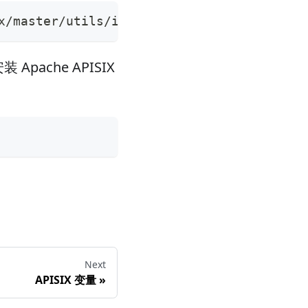
x/master/utils/install-dependencies.sh -s
pache APISIX
Next
APISIX 变量
»