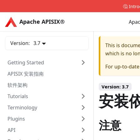
🤔 Intr
Apache APISIX®
Apache APISIX®
Apac
Version:
3.7
This is docum
which is no lo
Getting Started
For up-to-dat
APISIX 安装指南
软件架构
Version:
3.7
安装
Tutorials
Terminology
Plugins
注意
API