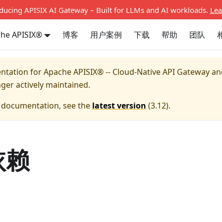
oducing APISIX AI Gateway – Built for LLMs and AI workloads.
Lea
he APISIX®
博客
用户案例
下载
帮助
团队
entation for
Apache APISIX® -- Cloud-Native API Gateway a
nger actively maintained.
e documentation, see the
latest version
(
3.12
).
依赖