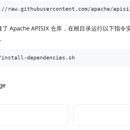
://raw.githubusercontent.com/apache/apisi
Apache APISIX 仓库，在根目录运行以下指令安装 A
s。
/install-dependencies.sh
age