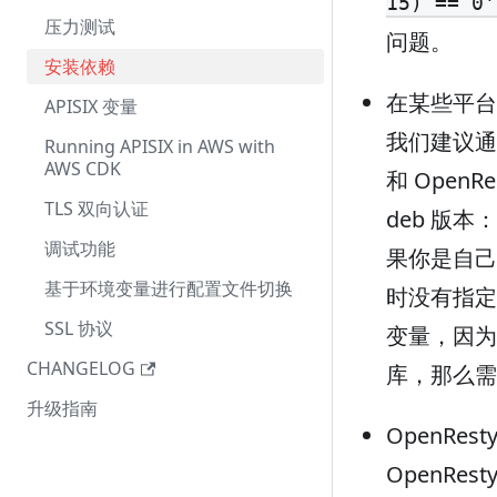
15) == 0'
压力测试
问题。
安装依赖
在某些平台上
APISIX 变量
我们建议通过
Running APISIX in AWS with
AWS CDK
和 OpenRe
TLS 双向认证
deb 版本：o
调试功能
果你是自己
基于环境变量进行配置文件切换
时没有指定 
SSL 协议
变量，因为默
CHANGELOG
库，那么需要保
升级指南
OpenRe
OpenRe