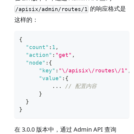
的响应格式是
/apisix/admin/routes/1
这样的：
{
"count"
:
1
,
"action"
:
"get"
,
"node"
:
{
"key"
:
"\/apisix\/routes\/1"
,
"value"
:
{
          ... 
// 配置内容
}
}
}
在 3.0.0 版本中，通过 Admin API 查询