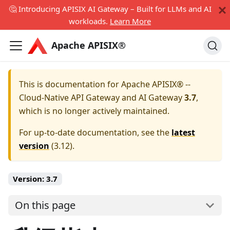
🤔 Introducing APISIX AI Gateway – Built for LLMs and AI
workloads.
Learn More
Apache APISIX®
This is documentation for
Apache APISIX® --
Cloud-Native API Gateway and AI Gateway
3.7
,
which is no longer actively maintained.
For up-to-date documentation, see the
latest
version
(
3.12
).
Version:
3.7
On this page