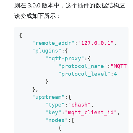
则在 3.0.0 版本中，这个插件的数据结构应
该变成如下所示：
{
"remote_addr"
:
"127.0.0.1"
,
"plugins"
:
{
"mqtt-proxy"
:
{
"protocol_name"
:
"MQTT"
"protocol_level"
:
4
}
}
,
"upstream"
:
{
"type"
:
"chash"
,
"key"
:
"mqtt_client_id"
,
"nodes"
:
[
{