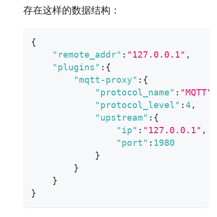
存在这样的数据结构：
{
"remote_addr"
:
"127.0.0.1"
,
"plugins"
:
{
"mqtt-proxy"
:
{
"protocol_name"
:
"MQTT"
"protocol_level"
:
4
,
"upstream"
:
{
"ip"
:
"127.0.0.1"
,
"port"
:
1980
}
}
}
}