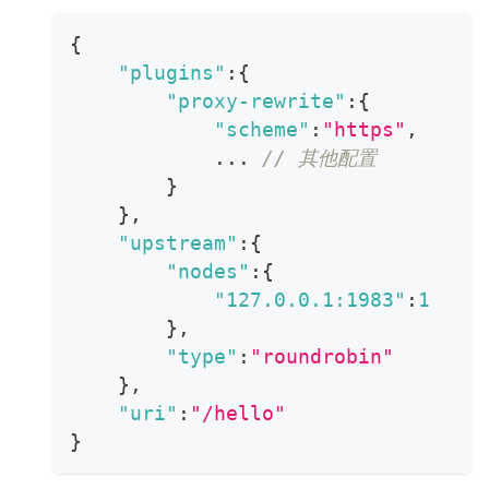
{
"plugins"
:
{
"proxy-rewrite"
:
{
"scheme"
:
"https"
,
            ... 
// 其他配置
}
}
,
"upstream"
:
{
"nodes"
:
{
"127.0.0.1:1983"
:
1
}
,
"type"
:
"roundrobin"
}
,
"uri"
:
"/hello"
}