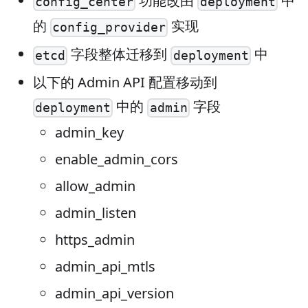
功能改由
中
config_center
deployment
的
实现
config_provider
字段整体迁移到
中
etcd
deployment
以下的 Admin API 配置移动到
中的
字段
deployment
admin
admin_key
enable_admin_cors
allow_admin
admin_listen
https_admin
admin_api_mtls
admin_api_version