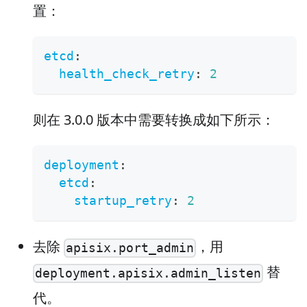
置：
etcd
:
health_check_retry
:
2
则在 3.0.0 版本中需要转换成如下所示：
deployment
:
etcd
:
startup_retry
:
2
去除
，用
apisix.port_admin
替
deployment.apisix.admin_listen
代。