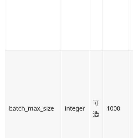
可
batch_max_size
integer
1000
[1
选