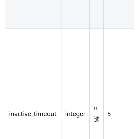
可
inactive_timeout
integer
5
[1
选