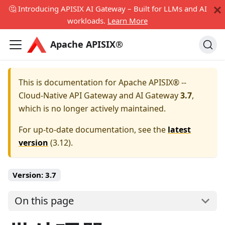
🤔 Introducing APISIX AI Gateway – Built for LLMs and AI
workloads.
Learn More
Apache APISIX®
This is documentation for
Apache APISIX® --
Cloud-Native API Gateway and AI Gateway
3.7
,
which is no longer actively maintained.
For up-to-date documentation, see the
latest
version
(
3.12
).
Version:
3.7
On this page