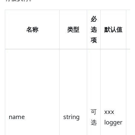
必
名称
类型
选
默认值
项
[
可
xxx
l
name
string
选
logger
"
st