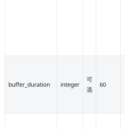
可
buffer_duration
integer
60
[1
选