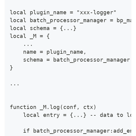
local plugin_name = "xxx-logger"
local batch_processor_manager = bp_ma
local schema = {...}
local _M = {
    ...
    name = plugin_name,
    schema = batch_processor_manager:
}
...
function _M.log(conf, ctx)
    local entry = {...} -- data to lo
    if batch_processor_manager:add_en