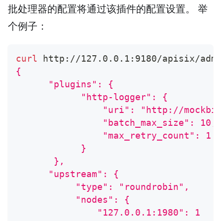
批处理器的配置将通过该插件的配置设置。 举
个例子：
curl
 http://127.0.0.1:9180/apisix/adm
{
      "plugins": {
            "http-logger": {
                "uri": "http://mockbi
                "batch_max_size": 10,
                "max_retry_count": 1
            }
       },
      "upstream": {
           "type": "roundrobin",
           "nodes": {
               "127.0.0.1:1980": 1