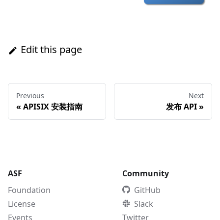
Edit this page
Previous
Next
«
APISIX 安装指南
发布 API
»
ASF
Community
Foundation
GitHub
License
Slack
Events
Twitter