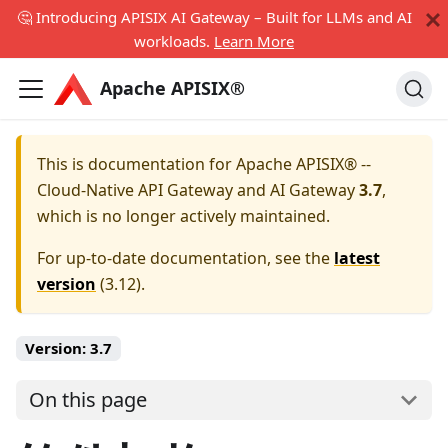
🤔 Introducing APISIX AI Gateway – Built for LLMs and AI
workloads.
Learn More
Apache APISIX®
This is documentation for
Apache APISIX® --
Cloud-Native API Gateway and AI Gateway
3.7
,
which is no longer actively maintained.
For up-to-date documentation, see the
latest
version
(
3.12
).
Version:
3.7
On this page