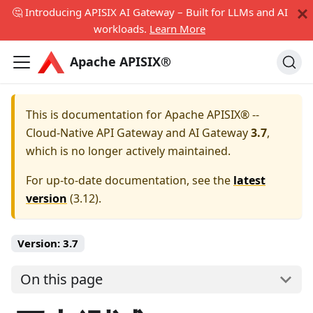
🤔 Introducing APISIX AI Gateway – Built for LLMs and AI
workloads.
Learn More
Apache APISIX®
This is documentation for
Apache APISIX® --
Cloud-Native API Gateway and AI Gateway
3.7
,
which is no longer actively maintained.
For up-to-date documentation, see the
latest
version
(
3.12
).
Version:
3.7
On this page