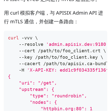
用 curl 模拟客户端，与 APISIX Admin API 进
行 mTLS 通信，并创建一条路由：
curl
 -vvv 
\
    --resolve 
'admin.apisix.dev:9180:
    --cert /path/to/foo_client.crt 
\
    --key /path/to/foo_client.key 
\
    --cacert /path/to/apisix.ca-bundl
    -H 
'X-API-KEY: edd1c9f034335f136f
{
    "uri": "/get",
    "upstream": {
        "type": "roundrobin",
        "nodes": {
            "httpbin.org:80": 1