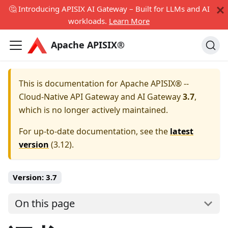
🤔 Introducing APISIX AI Gateway – Built for LLMs and AI
workloads.
Learn More
Apache APISIX®
This is documentation for
Apache APISIX® --
Cloud-Native API Gateway and AI Gateway
3.7
,
which is no longer actively maintained.
For up-to-date documentation, see the
latest
version
(
3.12
).
Version:
3.7
On this page