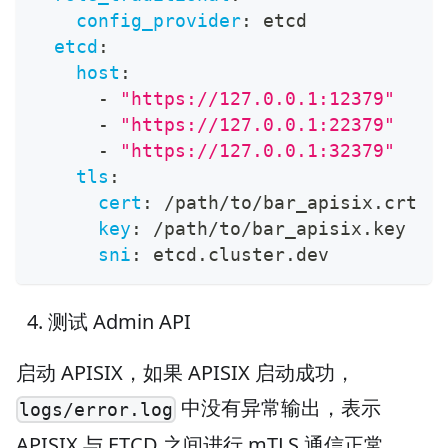
config_provider
:
 etcd
etcd
:
host
:
-
"https://127.0.0.1:12379"
-
"https://127.0.0.1:22379"
-
"https://127.0.0.1:32379"
tls
:
cert
:
 /path/to/bar_apisix.crt
key
:
 /path/to/bar_apisix.key
sni
:
 etcd.cluster.dev
测试 Admin API
启动 APISIX，如果 APISIX 启动成功，
中没有异常输出，表示
logs/error.log
APISIX 与 ETCD 之间进行 mTLS 通信正常。