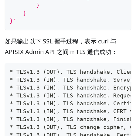
        }
    }
}'
如果输出以下 SSL 握手过程，表示 curl 与
APISIX Admin API 之间 mTLS 通信成功：
* TLSv1.3 
(
OUT
)
, TLS handshake, Clien
* TLSv1.3 
(
IN
)
, TLS handshake, Server
* TLSv1.3 
(
IN
)
, TLS handshake, Encryp
* TLSv1.3 
(
IN
)
, TLS handshake, Reques
* TLSv1.3 
(
IN
)
, TLS handshake, Certif
* TLSv1.3 
(
IN
)
, TLS handshake, CERT v
* TLSv1.3 
(
IN
)
, TLS handshake, Finish
* TLSv1.3 
(
OUT
)
, TLS change cipher, C
* TLSv1.3 
(
OUT
)
, TLS handshake, Certi