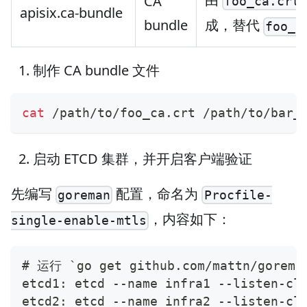
CA
foo_ca.crt
apisix.ca-bundle
bundle
成，替代
foo_c
制作 CA bundle 文件
cat
 /path/to/foo_ca.crt /path/to/bar_
启动 ETCD 集群，并开启客户端验证
先编写
配置，命名为
goreman
Procfile-
，内容如下：
single-enable-mtls
# 运行 `go get github.com/mattn/gor
etcd1: etcd --name infra1 --listen-cl
etcd2: etcd --name infra2 --listen-cl