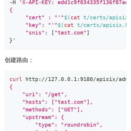
-H 
'X-API-KEY: edd1c9f034335f136f87ad
{
     "cert" : "'
"
$(
cat
 t/certs/apisix
"key"
:
"'"
$(
cat
 t/certs/apisix.k
"snis"
:
[
"test.com"
]
}
'
创建路由：
curl
 http://127.0.0.1:9180/apisix/adm
{
    "uri": "/get",
    "hosts": ["test.com"],
    "methods": ["GET"],
    "upstream": {
        "type": "roundrobin",