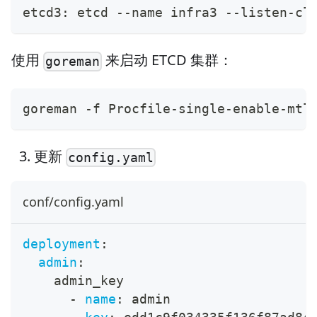
etcd3: etcd --name infra3 --listen-cl
使用
来启动 ETCD 集群：
goreman
goreman -f Procfile-single-enable-mtl
更新
config.yaml
conf/config.yaml
deployment
:
admin
:
    admin_key
-
name
:
 admin