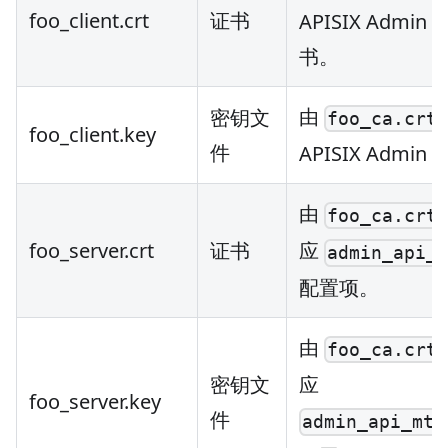
foo_client.crt
证书
APISIX Admi
书。
由
密钥文
foo_ca.crt
foo_client.key
件
APISIX Admi
由
foo_ca.crt
foo_server.crt
证书
应
admin_api_
配置项。
由
foo_ca.crt
密钥文
应
foo_server.key
件
admin_api_mtl