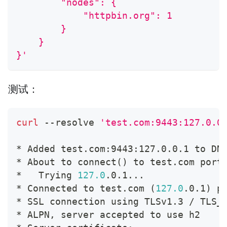
        "nodes": {
            "httpbin.org": 1
        }
    }
}'
测试：
curl
 --resolve 
'test.com:9443:127.0.0
* Added test.com:9443:127.0.0.1 to DN
* About to connect
(
)
 to test.com port
*   Trying 
127.0
.0.1
..
.
* Connected to test.com 
(
127.0
.0.1
)
 p
* SSL connection using TLSv1.3 / TLS_
* ALPN, server accepted to use h2