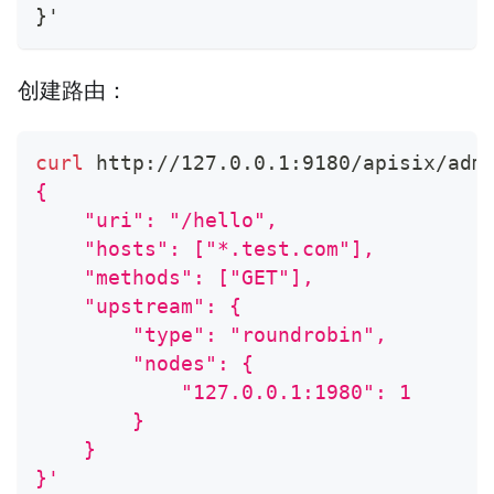
}
'
创建路由：
curl
 http://127.0.0.1:9180/apisix/adm
{
    "uri": "/hello",
    "hosts": ["*.test.com"],
    "methods": ["GET"],
    "upstream": {
        "type": "roundrobin",
        "nodes": {
            "127.0.0.1:1980": 1
        }
    }
}'