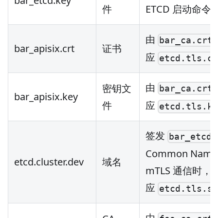
bar_etcd.key
件
ETCD 启动命令
由
bar_ca.crt
bar_apisix.crt
证书
应
etcd.tls.c
由
密钥文
bar_ca.crt
bar_apisix.key
件
应
etcd.tls.k
签发
bar_etcd.
Common Name
etcd.cluster.dev
域名
mTLS 通信时，
应
etcd.tls.s
由