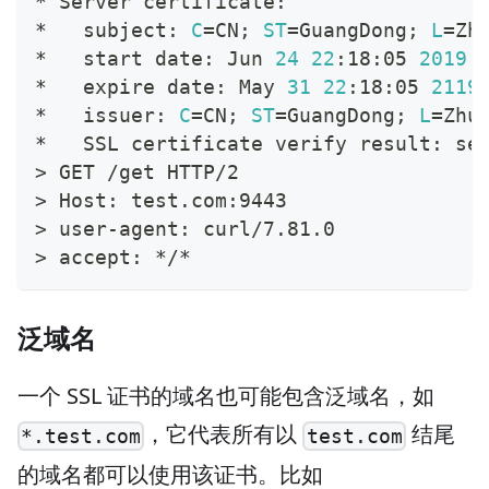
* Server certificate:
*   subject: 
C
=
CN
;
ST
=
GuangDong
;
L
=
Zh
*   start date: Jun 
24
22
:18:05 
2019
 
*   expire date: May 
31
22
:18:05 
2119
*   issuer: 
C
=
CN
;
ST
=
GuangDong
;
L
=
Zhu
*   SSL certificate verify result: se
>
 GET /get HTTP/2
>
 Host: test.com:9443
>
 user-agent: curl/7.81.0
>
 accept: */*
泛域名
一个 SSL 证书的域名也可能包含泛域名，如
，它代表所有以
结尾
*.test.com
test.com
的域名都可以使用该证书。比如