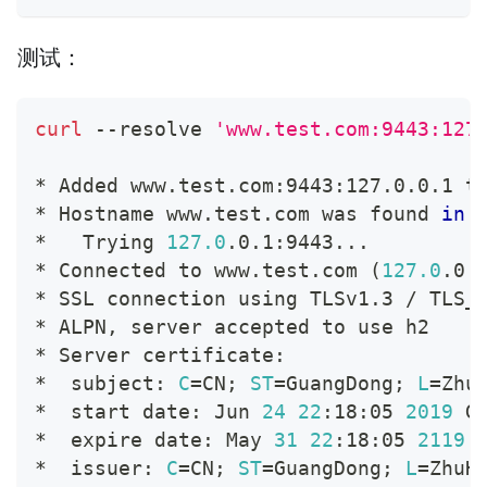
测试：
curl
 --resolve 
'www.test.com:9443:127
* Added www.test.com:9443:127.0.0.1 t
* Hostname www.test.com was found 
in
 
*   Trying 
127.0
.0.1:9443
..
.
* Connected to www.test.com 
(
127.0
.0.
* SSL connection using TLSv1.3 / TLS_
* ALPN, server accepted to use h2
* Server certificate:
*  subject: 
C
=
CN
;
ST
=
GuangDong
;
L
=
Zhu
*  start date: Jun 
24
22
:18:05 
2019
 G
*  expire date: May 
31
22
:18:05 
2119
 
*  issuer: 
C
=
CN
;
ST
=
GuangDong
;
L
=
ZhuH