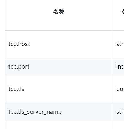
名称
类
tcp.host
stri
tcp.port
inte
tcp.tls
bool
tcp.tls_server_name
stri