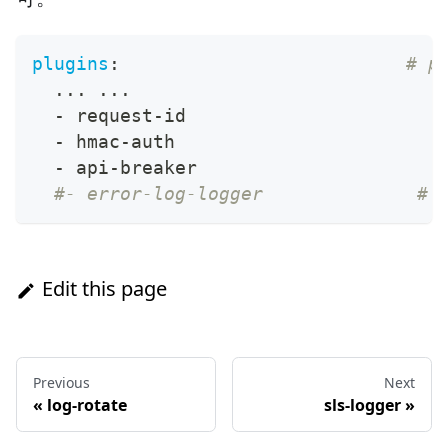
plugins
:
# p
...
...
-
 request
-
id
-
 hmac
-
auth
-
 api
-
breaker
#- error-log-logger              # 
Edit this page
Previous
Next
«
log-rotate
sls-logger
»