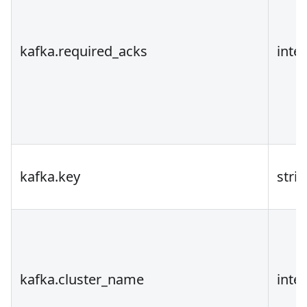
kafka.required_acks
inte
kafka.key
stri
kafka.cluster_name
inte