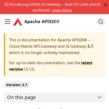
🤔 Introducing APISIX AI Gateway – Built for LLMs and AI
workloads.
Learn More
Apache APISIX®
This is documentation for
Apache APISIX® --
Cloud-Native API Gateway and AI Gateway
3.7
,
which is no longer actively maintained.
For up-to-date documentation, see the
latest
version
(
3.12
).
Version:
3.7
On this page