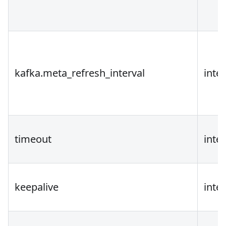
kafka.meta_refresh_interval
inte
timeout
inte
keepalive
inte