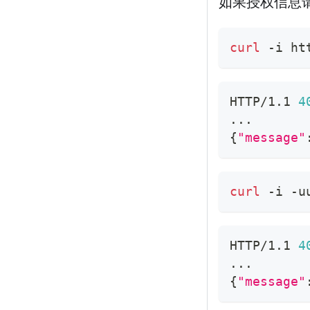
如果授权信息
curl
 -i ht
HTTP/1.1 
4
..
.
{
"message"
curl
 -i -u
HTTP/1.1 
4
..
.
{
"message"