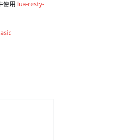
插件使用
lua-resty-
asic