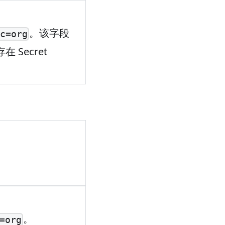
。该字段
dc=org
 Secret
。
=org