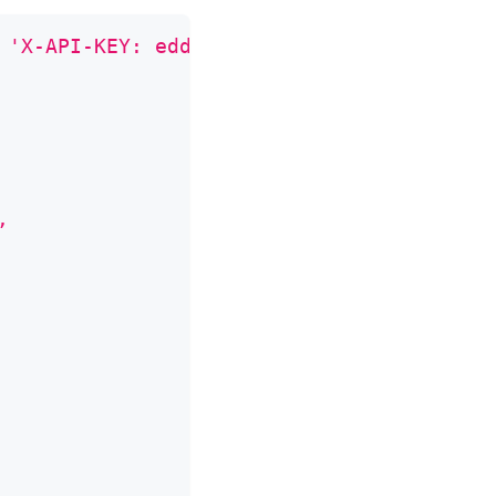
 
'X-API-KEY: edd1c9f034335f136f87ad84b625
,