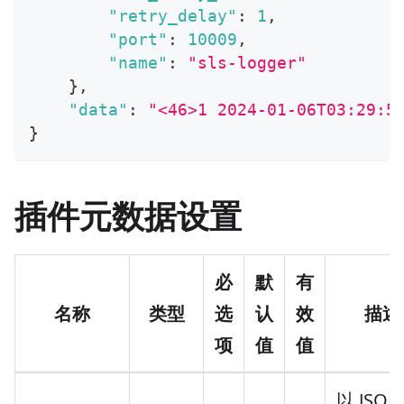
"retry_delay"
:
1
,
"port"
:
10009
,
"name"
:
"sls-logger"
}
,
"data"
:
"<46>1 2024-01-06T03:29:5
}
插件元数据设置
必
默
有
名称
类型
选
认
效
描述
项
值
值
以 JSON