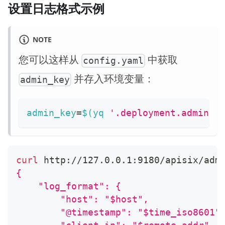
设置日志格式示例
NOTE
您可以这样从
中获取
config.yaml
并存入环境变量：
admin_key
admin_key
=
$(
yq 
'.deployment.admin.a
curl
 http://127.0.0.1:9180/apisix/adm
{
    "log_format": {
        "host": "$host",
        "@timestamp": "$time_iso8601"