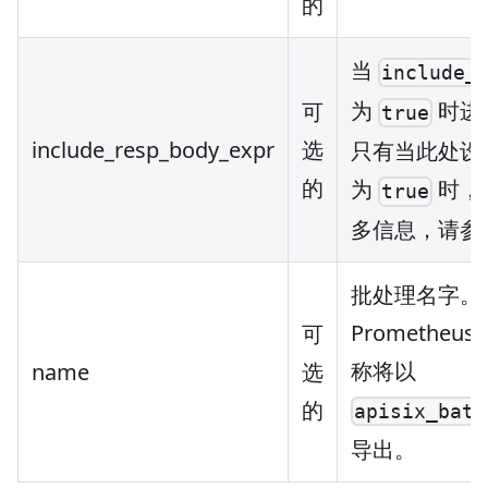
的
当
include_
为
时进
可
true
include_resp_body_expr
选
只有当此处设
的
为
时，
true
多信息，请参
批处理名字。
Prometheus
可
称将以
name
选
的
apisix_batc
导出。