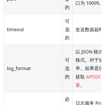
口为 10009。
的
可
timeout
选
发送数据超时
的
以 JSON 
格式。对于值
可
串。如果是以
log_format
选
的
获取
APISIX
量
。
必
日志服务 Pro