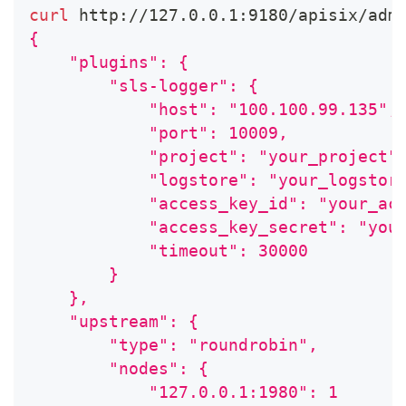
curl
 http://127.0.0.1:9180/apisix/adm
{
    "plugins": {
        "sls-logger": {
            "host": "100.100.99.135",
            "port": 10009,
            "project": "your_project"
            "logstore": "your_logstor
            "access_key_id": "your_ac
            "access_key_secret": "you
            "timeout": 30000
        }
    },
    "upstream": {
        "type": "roundrobin",
        "nodes": {
            "127.0.0.1:1980": 1