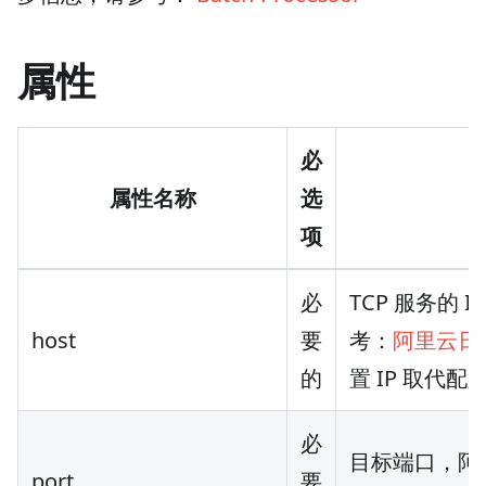
属性
必
属性名称
选
项
必
TCP 服务的 
host
要
考：
阿里云日
的
置 IP 取代配
必
目标端口，阿
port
要