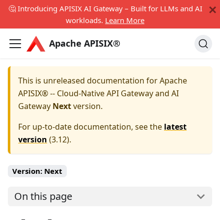
🤔 Introducing APISIX AI Gateway – Built for LLMs and AI
workloads.
Learn More
Apache APISIX®
This is unreleased documentation for
Apache
APISIX® -- Cloud-Native API Gateway and AI
Gateway
Next
version.
For up-to-date documentation, see the
latest
version
(
3.12
).
Version:
Next
On this page