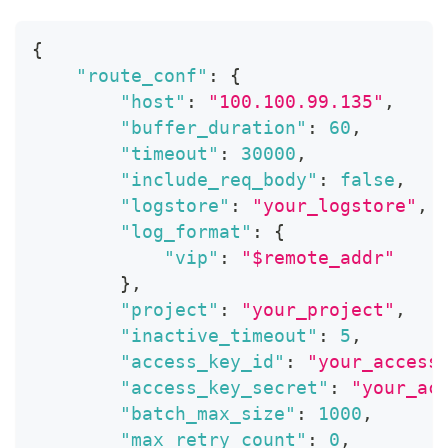
{
"route_conf"
:
{
"host"
:
"100.100.99.135"
,
"buffer_duration"
:
60
,
"timeout"
:
30000
,
"include_req_body"
:
false
,
"logstore"
:
"your_logstore"
,
"log_format"
:
{
"vip"
:
"$remote_addr"
}
,
"project"
:
"your_project"
,
"inactive_timeout"
:
5
,
"access_key_id"
:
"your_access
"access_key_secret"
:
"your_ac
"batch_max_size"
:
1000
,
"max_retry_count"
:
0
,