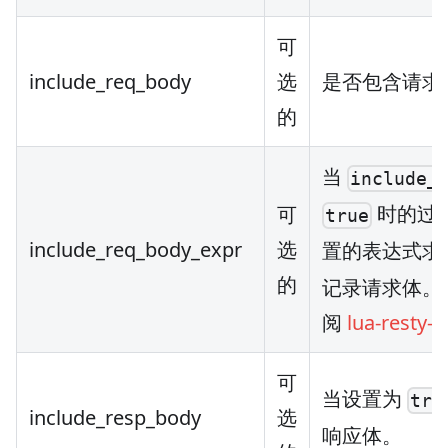
可
include_req_body
选
是否包含请求
的
当
include_
时的过
可
true
include_req_body_expr
选
置的表达式求
的
记录请求体。
阅
lua-resty-e
可
当设置为
tru
include_resp_body
选
响应体。