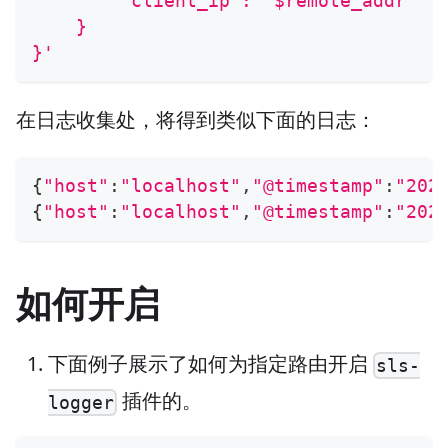
        "client_ip": "$remote_addr"
    }
}'
在日志收集处，将得到类似下面的日志：
{
"host"
:
"localhost"
,
"@timestamp"
:
"202
{
"host"
:
"localhost"
,
"@timestamp"
:
"202
如何开启
下面例子展示了如何为指定路由开启
sls-
插件的。
logger