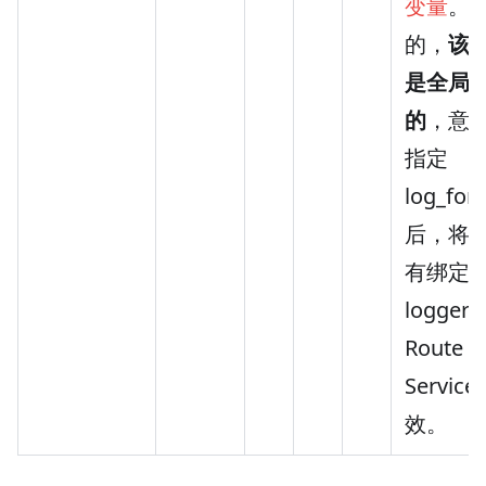
变量
。
的，
该
是全局
的
，意
指定
log_for
后，将
有绑定 sl
logger 
Route 
Service
效。