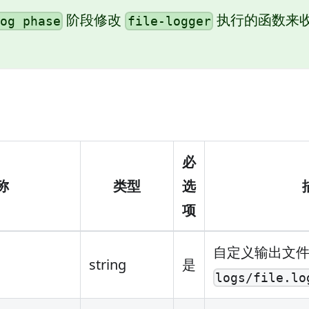
阶段修改
执行的函数来
log phase
file-logger
必
称
类型
选
项
自定义输出文
string
是
logs/file.lo