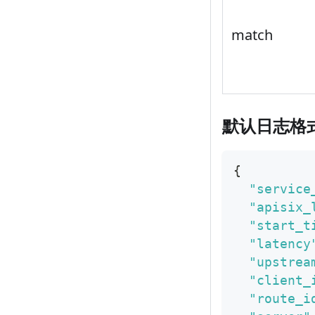
match
默认日志格
{
"service
"apisix_
"start_t
"latency
"upstrea
"client_
"route_i