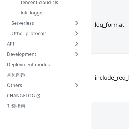
tencent-cloud-cls
loki-logger
Serverless
log_format
Other protocols
API
Development
Deployment modes
常见问题
include_req
Others
CHANGELOG
升级指南