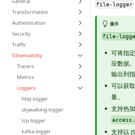
General
file-logger
Transformation
Authentication
提示
Security
file-logg
Traffic
可将指
Observability
应数据
Tracers
输出到
Metrics
可以获
Loggers
量。
http-logger
支持热
skywalking-logger
access
tcp-logger
支持以 
kafka-logger