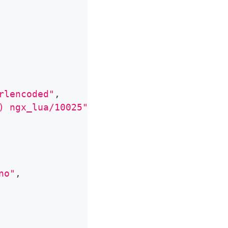
rlencoded"
,
) ngx_lua/10025"
,
no"
,