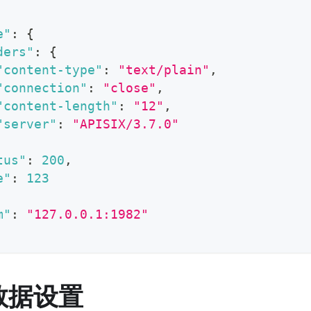
e"
:
{
ders"
:
{
"content-type"
:
"text/plain"
,
"connection"
:
"close"
,
"content-length"
:
"12"
,
"server"
:
"APISIX/3.7.0"
tus"
:
200
,
e"
:
123
m"
:
"127.0.0.1:1982"
数据设置