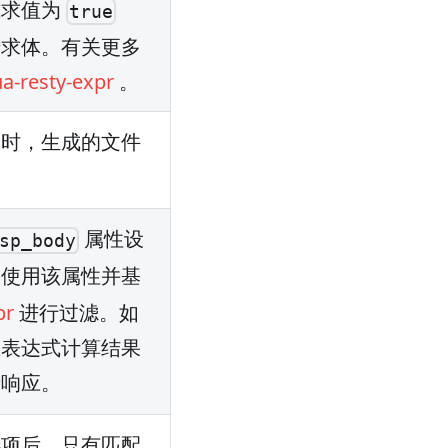
式求值为
true
请求体。有关更多
ua-resty-expr
。
时，生成的文件
属性设
sp_body
使用该属性并基
pr
进行过滤。如
在表达式计算结果
响应。
选项后，只有匹配