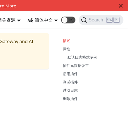
rn More
相关资源
简体中文
🌞
Search
K
描述
 Gateway and AI
属性
默认日志格式示例
插件元数据设置
启用插件
测试插件
过滤日志
删除插件