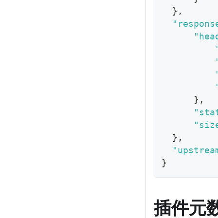
}
,
"respons
"hea
}
,
"sta
"siz
}
,
"upstrea
}
插件元