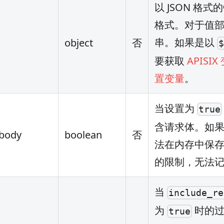
以 JSON 格
格式。对于值
串。如果是以
object
否
要获取
APISIX
置变量
。
当设置为
true
含请求体。如
_body
boolean
否
法在内存中保存，
的限制，无法
当
include_re
为
时的过
true