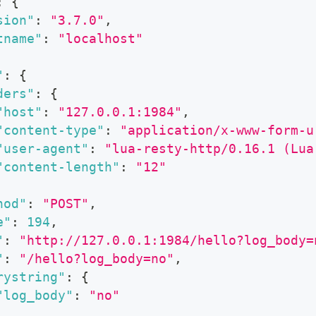
:
{
sion"
:
"3.7.0"
,
tname"
:
"localhost"
"
:
{
ders"
:
{
"host"
:
"127.0.0.1:1984"
,
"content-type"
:
"application/x-www-form-u
"user-agent"
:
"lua-resty-http/0.16.1 (Lua
"content-length"
:
"12"
hod"
:
"POST"
,
e"
:
194
,
"
:
"http://127.0.0.1:1984/hello?log_body=
"
:
"/hello?log_body=no"
,
rystring"
:
{
"log_body"
:
"no"