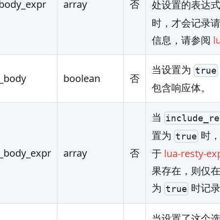
_body_expr
array
否
处设置的表达
时，才会记录
信息，请参阅
l
当设置为
true
p_body
boolean
否
包含响应体。
当
include_re
置为
时，
true
p_body_expr
array
否
于
lua-resty-ex
果存在，则仅
为
时记录
true
当设置了这个