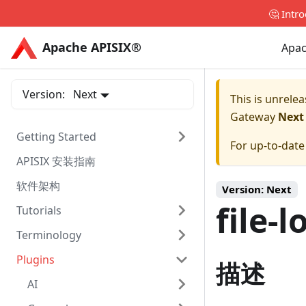
🤔 Intr
Apache APISIX®
Apache APISIX®
Apac
Version:
Next
This is unrel
Gateway
Next
Getting Started
For up-to-dat
APISIX 安装指南
软件架构
Version:
Next
file-
Tutorials
Terminology
Plugins
描述
AI