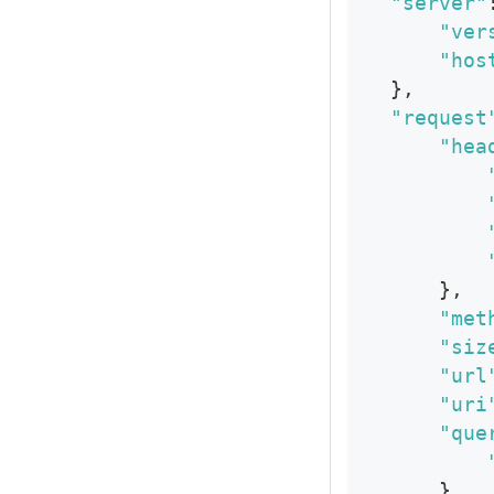
"server"
"ver
"hos
}
,
"request
"hea
}
,
"met
"siz
"url
"uri
"que
}