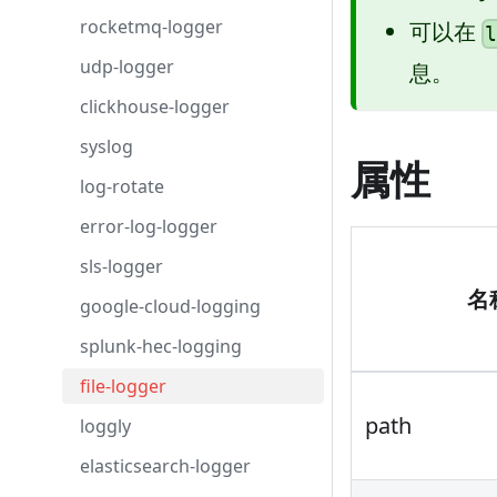
rocketmq-logger
可以在
udp-logger
息。
clickhouse-logger
syslog
属性
log-rotate
error-log-logger
sls-logger
名
google-cloud-logging
splunk-hec-logging
file-logger
path
loggly
elasticsearch-logger