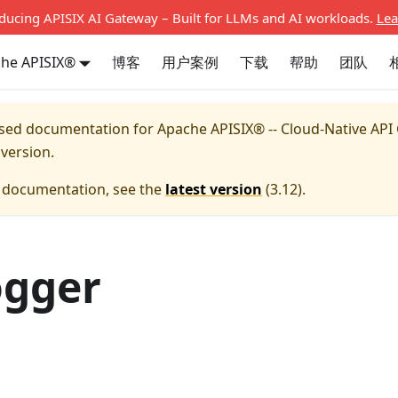
oducing APISIX AI Gateway – Built for LLMs and AI workloads.
Lea
he APISIX®
博客
用户案例
下载
帮助
团队
eased documentation for
Apache APISIX® -- Cloud-Native API
version.
e documentation, see the
latest version
(
3.12
).
logger