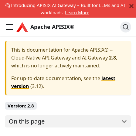
🤔 Introducing APISIX AI Gateway – Built for LLMs and AI
workloads.
Learn More
Apache APISIX®
This is documentation for
Apache APISIX® --
Cloud-Native API Gateway and AI Gateway
2.8
,
which is no longer actively maintained.
For up-to-date documentation, see the
latest
version
(
3.12
).
Version:
2.8
On this page