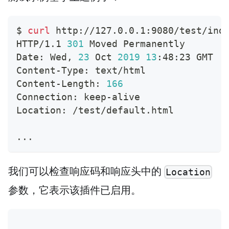
$ 
curl
 http://127.0.0.1:9080/test/ind
HTTP/1.1 
301
 Moved Permanently
Date: Wed, 
23
 Oct 
2019
13
:48:23 GMT
Content-Type: text/html
Content-Length: 
166
Connection: keep-alive
Location: /test/default.html
..
.
我们可以检查响应码和响应头中的
Location
参数，它表示该插件已启用。