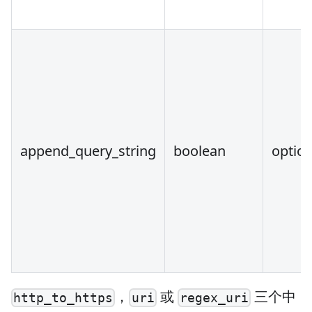
append_query_string
boolean
option
，
或
三个中
http_to_https
uri
regex_uri