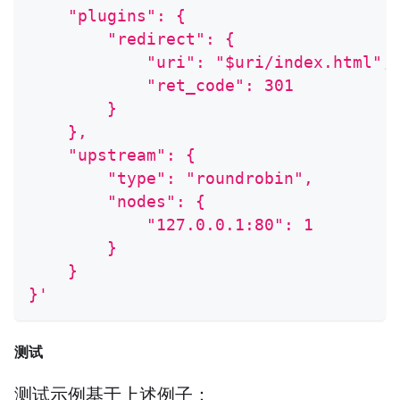
    "plugins": {
        "redirect": {
            "uri": "$uri/index.html",
            "ret_code": 301
        }
    },
    "upstream": {
        "type": "roundrobin",
        "nodes": {
            "127.0.0.1:80": 1
        }
    }
}'
测试
测试示例基于上述例子：