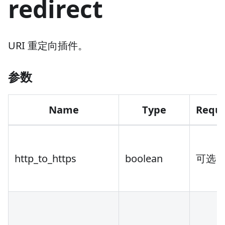
redirect
URI 重定向插件。
参数
Name
Type
Requ
http_to_https
boolean
可选