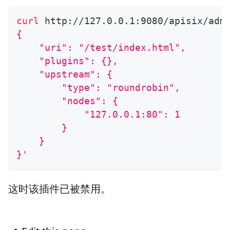
curl
 http://127.0.0.1:9080/apisix/adm
{
    "uri": "/test/index.html",
    "plugins": {},
    "upstream": {
        "type": "roundrobin",
        "nodes": {
            "127.0.0.1:80": 1
        }
    }
}'
这时该插件已被禁用。