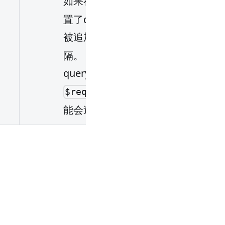
如果在
或
中配
uri
regex_uri
置了query, 那么请求的query会
被追加在这个query后，以
分
&
隔。 注意：如果已经处理了
query，比如使用了nginx变量
，那么启用此功
$request_uri
能会造成query重复