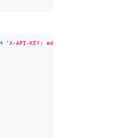
H 
'X-API-KEY: edd1c9f034335f136f87ad84b62