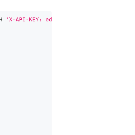
H 
'X-API-KEY: edd1c9f034335f136f87ad84b62