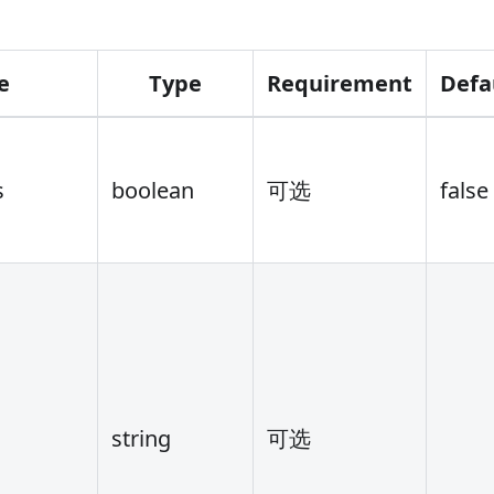
e
Type
Requirement
Defa
s
boolean
可选
false
string
可选