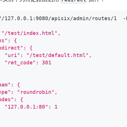
//127.0.0.1:9080/apisix/admin/routes/1  -
 "/test/index.html",
ns": {
edirect": {
  "uri": "/test/default.html",
  "ret_code": 301
eam": {
ype": "roundrobin",
odes": {
  "127.0.0.1:80": 1