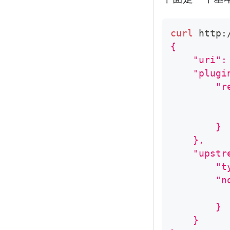
curl
 http:
{
    "uri":
    "plugi
        "r
          
          
        }
    },
    "upstr
        "t
        "n
          
        }
    }