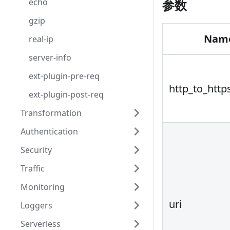
echo
参数
gzip
Nam
real-ip
server-info
ext-plugin-pre-req
http_to_http
ext-plugin-post-req
Transformation
Authentication
Security
Traffic
Monitoring
uri
Loggers
Serverless