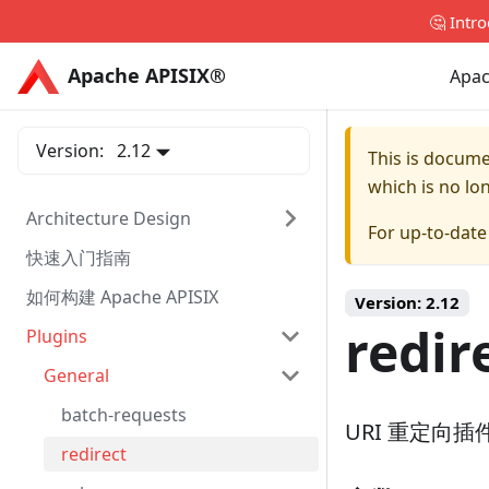
🤔 Intr
Apache APISIX®
Apache APISIX®
Apac
Version:
2.12
This is docum
which is no lo
Architecture Design
For up-to-dat
快速入门指南
如何构建 Apache APISIX
Version:
2.12
redir
Plugins
General
batch-requests
URI 重定向插
redirect