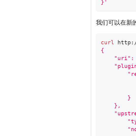
}'
我们可以在新的 
curl
 http:
{
    "uri":
    "plugi
        "r
          
          
        }
    },
    "upstr
        "t
        "n