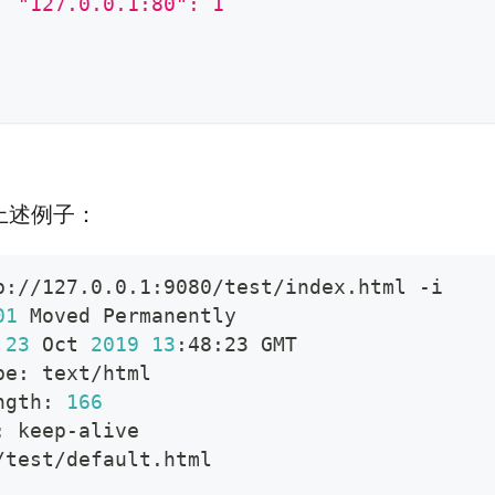
  "127.0.0.1:80": 1
上述例子：
p://127.0.0.1:9080/test/index.html -i
01
 Moved Permanently
 
23
 Oct 
2019
13
:48:23 GMT
pe: text/html
ngth: 
166
: keep-alive
/test/default.html