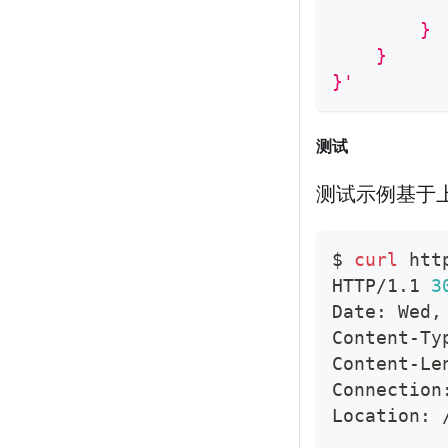
          
        }
    }
}'
测试
测试示例基于
$ 
curl
 htt
HTTP/1.1 
3
Date: Wed,
Content-Ty
Content-Le
Connection
Location: 