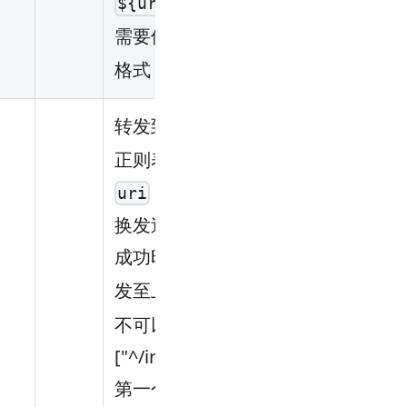
。若你
${uri}foo/index.html
需要保留
字符，那么使用如下
$
格式：
/\$foo/index.html
转发到上游的新
地址, 使用
uri
正则表达式匹配来自客户端的
，当匹配成功后使用模板替
uri
换发送重定向到客户端, 未匹配
成功时将客户端请求的
转
uri
发至上游。
和
uri
regex_uri
不可以同时存在。例如：
["^/iresty/(.
)/(.
)/(.*)","/$1-$2-$3"]
第一个元素代表匹配来自客户端