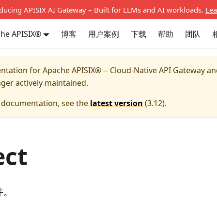
oducing APISIX AI Gateway – Built for LLMs and AI workloads.
Lea
he APISIX®
博客
用户案例
下载
帮助
团队
entation for
Apache APISIX® -- Cloud-Native API Gateway a
nger actively maintained.
e documentation, see the
latest version
(
3.12
).
ect
件。