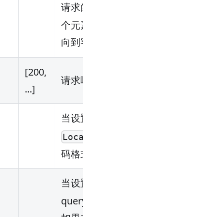
请求的
正则表达式，第二
uri
个元素代表匹配成功后发送重定
向到客户端的
模板。
uri
[200,
请求响应码
...]
当设置为
时，对返回的
true
header进行编码，编
Location
码格式参考
RFC3986
当设置为
时，将请求url的
true
query部分添加到Location里。