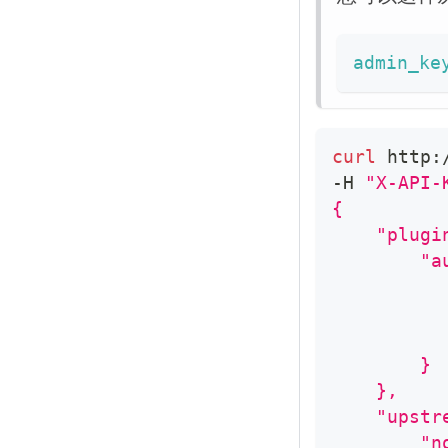
admin_ke
curl
 http:
-H 
"X-API-
{
    "plugi
        "a
          
          
          
        }
    },
    "upstr
        "n