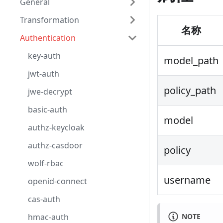
General
Transformation
名称
Authentication
key-auth
model_path
jwt-auth
policy_path
jwe-decrypt
basic-auth
model
authz-keycloak
authz-casdoor
policy
wolf-rbac
username
openid-connect
cas-auth
hmac-auth
NOTE