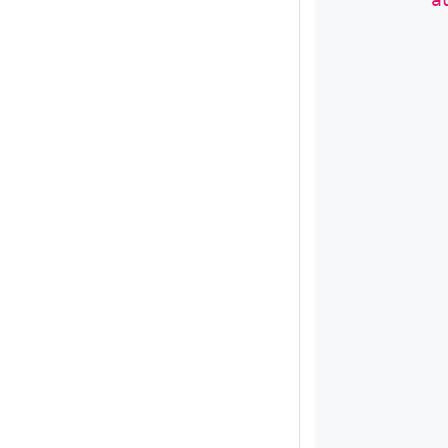
          
          
          
          
          
          
          
          
          
          
          
          