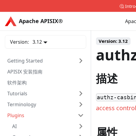
🤔 Intr
Apache APISIX®
Apache APISIX®
Apac
Version:
3.12
Version:
3.12
authz
Getting Started
APISIX 安装指南
描述
软件架构
Tutorials
authz-casbi
Terminology
access contro
Plugins
AI
属性