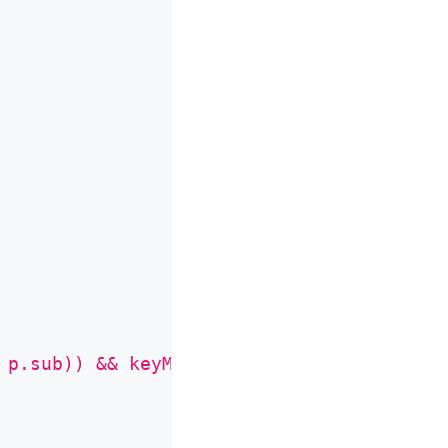
 p.sub)) && keyMatch(r.obj, p.obj) && key