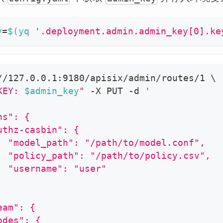
y
=
$(
yq 
'.deployment.admin.admin_key[0].ke
//127.0.0.1:9180/apisix/admin/routes/1 
\
KEY: 
$admin_key
"
 -X PUT -d 
'
ns": {
uthz-casbin": {
  "model_path": "/path/to/model.conf",
  "policy_path": "/path/to/policy.csv",
  "username": "user"
eam": {
odes": {