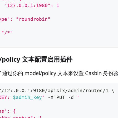
  "127.0.0.1:1980": 1
ype": "roundrobin"
 "/*"
l/policy 文本配置启用插件
你的 model/policy 文本来设置 Casbin 身份
//127.0.0.1:9180/apisix/admin/routes/1 
\
KEY: 
$admin_key
"
 -X PUT -d 
'
ns": {
uthz-casbin": {