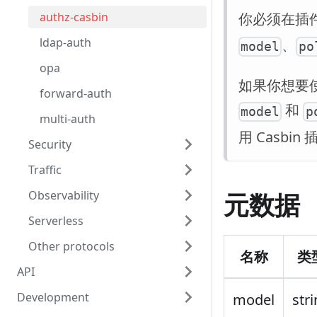
authz-casbin
你必须在插
ldap-auth
、
model
po
opa
如果你想要使
forward-auth
和
model
p
multi-auth
用 Casbin
Security
Traffic
元数据
Observability
Serverless
Other protocols
名称
类
API
Development
model
str