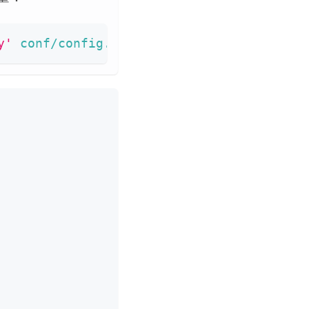
y'
 conf/config.yaml 
|
sed
's/"//g'
)