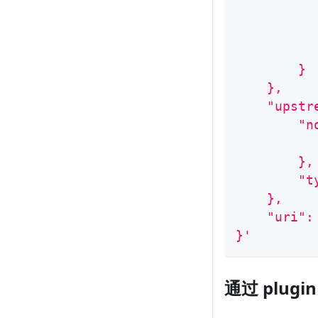
          
          
        }
    },
    "upstr
        "n
          
        },
        "t
    },
    "uri":
}'
通过 plugi