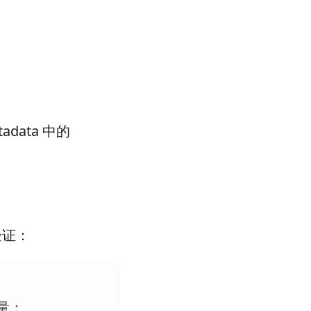
tadata 中的
验证：
量：