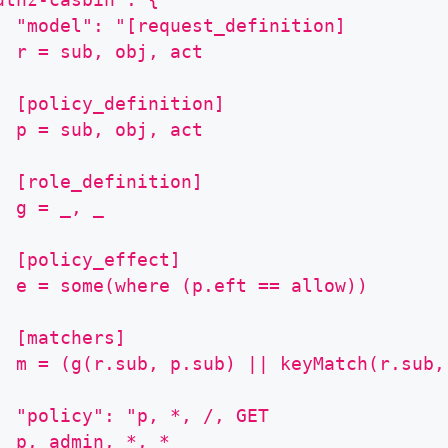
  "model": "[request_definition]
  r = sub, obj, act
  [policy_definition]
  p = sub, obj, act
  [role_definition]
  g = _, _
  [policy_effect]
  e = some(where (p.eft == allow))
  [matchers]
  m = (g(r.sub, p.sub) || keyMatch(r.sub,
  "policy": "p, *, /, GET
  p, admin, *, *