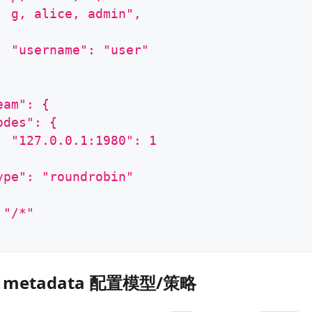
  g, alice, admin",
  "username": "user"
eam": {
odes": {
  "127.0.0.1:1980": 1
ype": "roundrobin"
 "/*"
n metadata 配置模型/策略