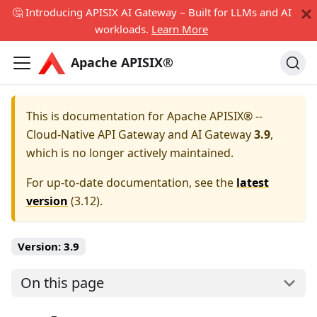
🤔 Introducing APISIX AI Gateway – Built for LLMs and AI
workloads.
Learn More
Apache APISIX®
This is documentation for
Apache APISIX® --
Cloud-Native API Gateway and AI Gateway
3.9
,
which is no longer actively maintained.
For up-to-date documentation, see the
latest
version
(
3.12
).
Version:
3.9
On this page