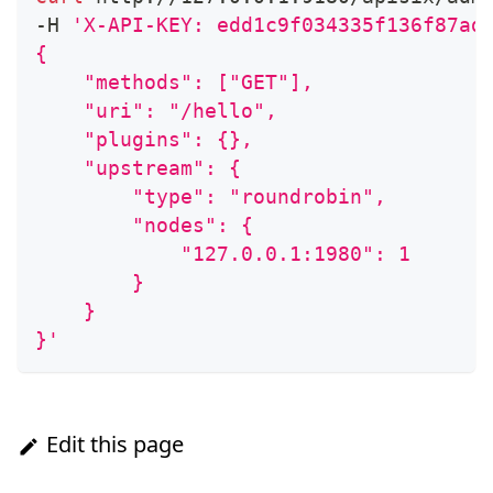
-H 
'X-API-KEY: edd1c9f034335f136f87ad
{
    "methods": ["GET"],
    "uri": "/hello",
    "plugins": {},
    "upstream": {
        "type": "roundrobin",
        "nodes": {
            "127.0.0.1:1980": 1
        }
    }
}'
Edit this page