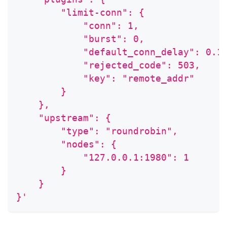
        "limit-conn": {
            "conn": 1,
            "burst": 0,
            "default_conn_delay": 0.1
            "rejected_code": 503,
            "key": "remote_addr"
        }
    },
    "upstream": {
        "type": "roundrobin",
        "nodes": {
            "127.0.0.1:1980": 1
        }
    }
}'