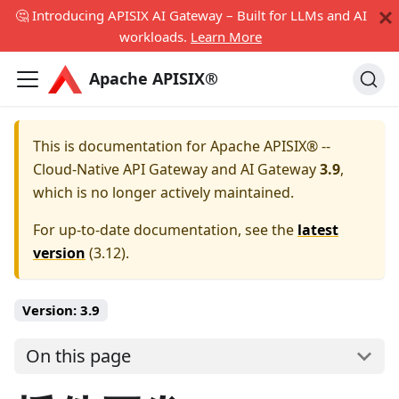
🤔 Introducing APISIX AI Gateway – Built for LLMs and AI
workloads.
Learn More
Apache APISIX®
This is documentation for
Apache APISIX® --
Cloud-Native API Gateway and AI Gateway
3.9
,
which is no longer actively maintained.
For up-to-date documentation, see the
latest
version
(
3.12
).
Version:
3.9
On this page