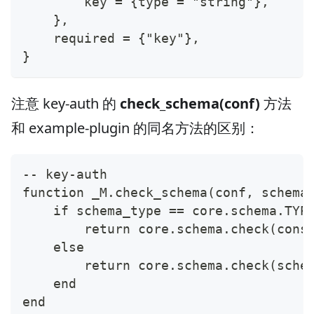
        key = {type = "string"},
    },
    required = {"key"},
}
注意 key-auth 的
check_schema(conf)
方法
和 example-plugin 的同名方法的区别：
-- key-auth
function _M.check_schema(conf, schema
    if schema_type == core.schema.TYP
        return core.schema.check(cons
    else
        return core.schema.check(sche
    end
end