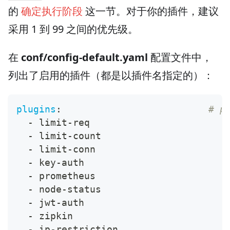
的
确定执行阶段
这一节。对于你的插件，建议
采用 1 到 99 之间的优先级。
在
conf/config-default.yaml
配置文件中，
列出了启用的插件（都是以插件名指定的）：
plugins
:
# p
-
 limit
-
req
-
 limit
-
count
-
 limit
-
conn
-
 key
-
auth
-
 prometheus
-
 node
-
status
-
 jwt
-
auth
-
 zipkin
-
 ip
-
restriction