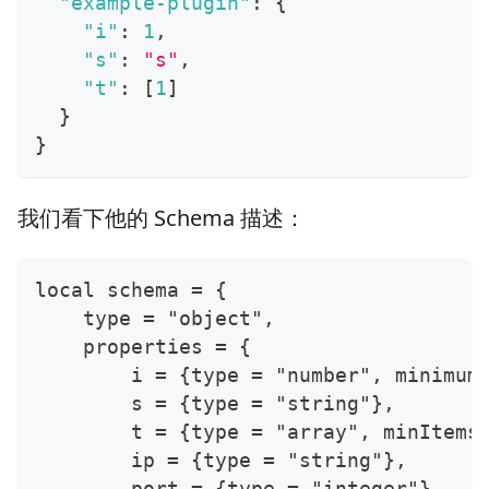
"example-plugin"
:
{
"i"
:
1
,
"s"
:
"s"
,
"t"
:
[
1
]
}
}
我们看下他的 Schema 描述：
local schema = {
    type = "object",
    properties = {
        i = {type = "number", minimum
        s = {type = "string"},
        t = {type = "array", minItems
        ip = {type = "string"},
        port = {type = "integer"},