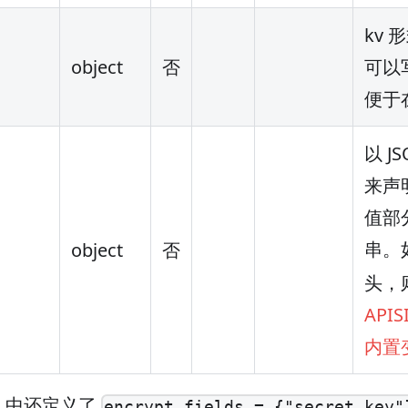
kv 
object
否
可以
便于在
以 J
来声
值部
串。
object
否
头，
APIS
内置
a 中还定义了
encrypt_fields = {"secret_key"