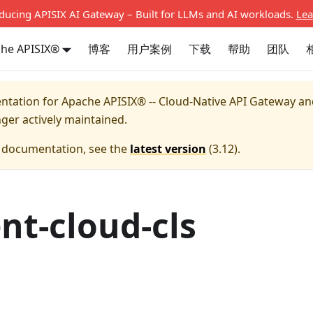
oducing APISIX AI Gateway – Built for LLMs and AI workloads.
Lea
he APISIX®
博客
用户案例
下载
帮助
团队
entation for
Apache APISIX® -- Cloud-Native API Gateway a
nger actively maintained.
e documentation, see the
latest version
(
3.12
).
nt-cloud-cls