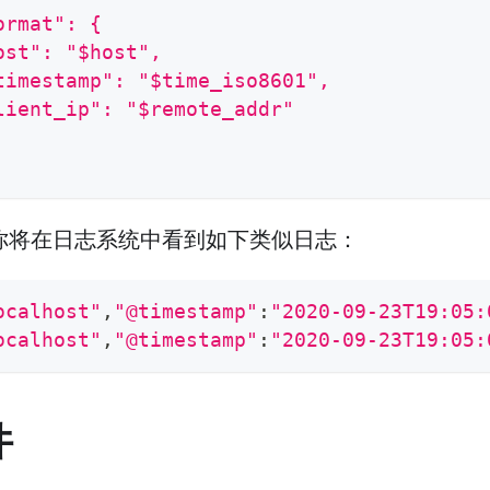
ormat": {
ost": "$host",
timestamp": "$time_iso8601",
lient_ip": "$remote_addr"
你将在日志系统中看到如下类似日志：
ocalhost"
,
"@timestamp"
:
"2020-09-23T19:05:
ocalhost"
,
"@timestamp"
:
"2020-09-23T19:05:
件