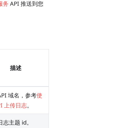
服务
API 推送到您
描述
 API 域名，参考
使
PI 上传日志
。
 日志主题 id。