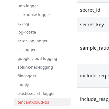
udp-logger
secret_id
clickhouse-logger
syslog
secret_key
log-rotate
error-log-logger
sample_rati
sls-logger
google-cloud-logging
splunk-hec-logging
include_req
file-logger
loggly
elasticsearch-logger
include_res
tencent-cloud-cls