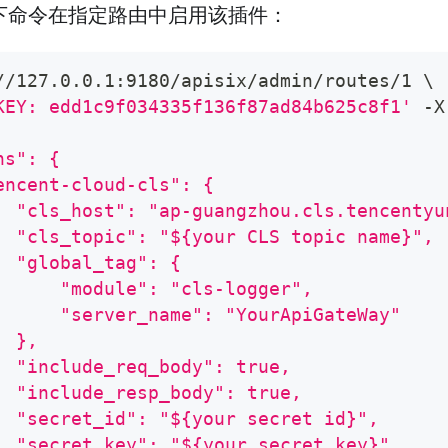
下命令在指定路由中启用该插件：
//127.0.0.1:9180/apisix/admin/routes/1 
\
KEY: edd1c9f034335f136f87ad84b625c8f1'
 -X
ns": {
encent-cloud-cls": {
  "cls_host": "ap-guangzhou.cls.tencentyu
  "cls_topic": "${your CLS topic name}",
  "global_tag": {
      "module": "cls-logger",
      "server_name": "YourApiGateWay"
  },
  "include_req_body": true,
  "include_resp_body": true,
  "secret_id": "${your secret id}",
  "secret_key": "${your secret key}"