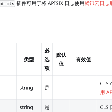
插件可用于将 APISIX 日志使用
腾讯云日志
ud-cls
必
默认
类型
选
有效值
值
项
CLS
string
是
用 A
string
是
CLS