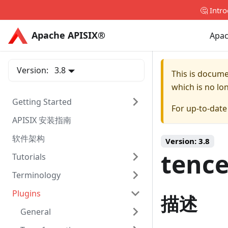
🤔 Intr
Apache APISIX®
Apache APISIX®
Apac
Version:
3.8
This is docum
which is no lo
Getting Started
For up-to-dat
APISIX 安装指南
软件架构
Version:
3.8
tence
Tutorials
Terminology
Plugins
描述
General