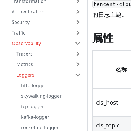
Transformation
tencent-clo
Authentication
的日志主题。
Security
Traffic
属性
Observability
Tracers
Metrics
名称
Loggers
http-logger
skywalking-logger
cls_host
tcp-logger
kafka-logger
cls_topic
rocketmq-logger