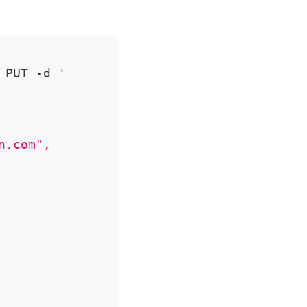
 PUT -d 
'
n.com",