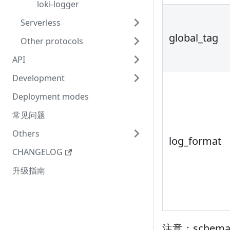
loki-logger
Serverless
global_tag
Other protocols
API
Development
Deployment modes
常见问题
Others
log_format
CHANGELOG
升级指南
注意：schem