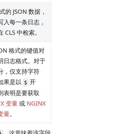
形式的 JSON 数据，
写入每一条日志，
 CLS 中检索。
SON 格式的键值对
明日志格式。对于
分，仅支持字符
如果是以
开
$
则表明是要获取
IX 变量
或
NGINX
变量
。
，这意味着该字段
}