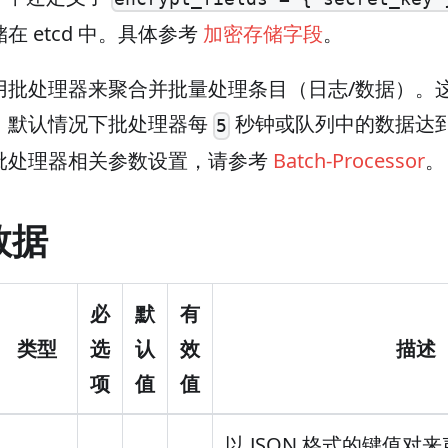
在 etcd 中。具体参考
加密存储字段
。
用批处理器来聚合并批量处理条目（日志/数据）。
，默认情况下批处理器每
秒钟或队列中的数据达
5
批处理器相关参数设置，请参考
Batch-Processor
。
数据
必
默
有
类型
选
认
效
描述
项
值
值
以 JSON 格式的键值对