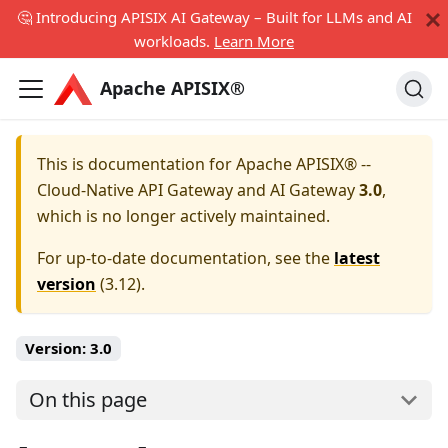
🤔 Introducing APISIX AI Gateway – Built for LLMs and AI
workloads.
Learn More
Apache APISIX®
This is documentation for
Apache APISIX® --
Cloud-Native API Gateway and AI Gateway
3.0
,
which is no longer actively maintained.
For up-to-date documentation, see the
latest
version
(
3.12
).
Version:
3.0
On this page