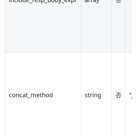
concat_method
string
否
"j