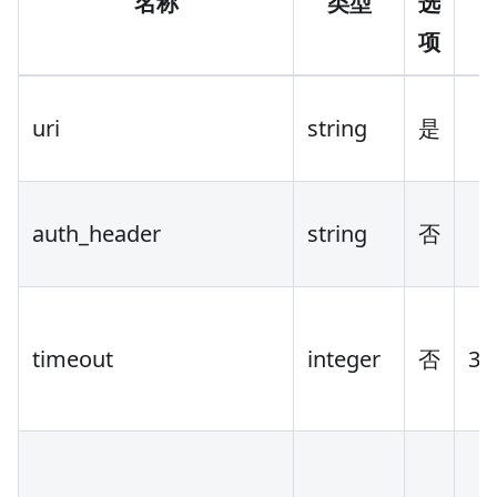
名称
类型
选
项
uri
string
是
auth_header
string
否
timeout
integer
否
3