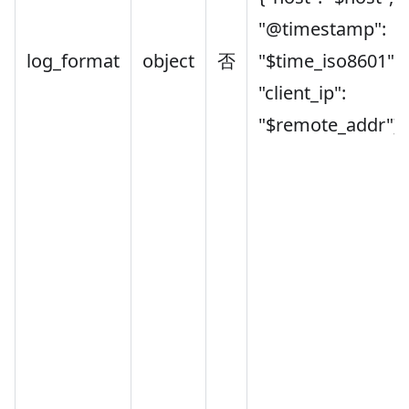
"@timestamp":
log_format
object
否
"$time_iso8601",
"client_ip":
"$remote_addr"}