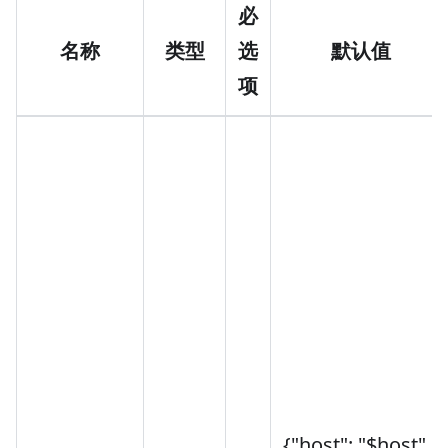
必
名称
类型
选
默认值
项
{"host": "$host",