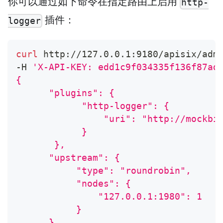
你可以通过如下命令在指定路由上启用
http-
插件：
logger
curl
 http://127.0.0.1:9180/apisix/adm
-H 
'X-API-KEY: edd1c9f034335f136f87ad
{
      "plugins": {
            "http-logger": {
                "uri": "http://mockbi
            }
       },
      "upstream": {
           "type": "roundrobin",
           "nodes": {
               "127.0.0.1:1980": 1
           }
      },