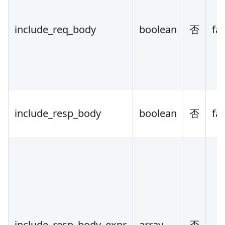
include_req_body
boolean
否
fa
include_resp_body
boolean
否
fa
include_resp_body_expr
array
否